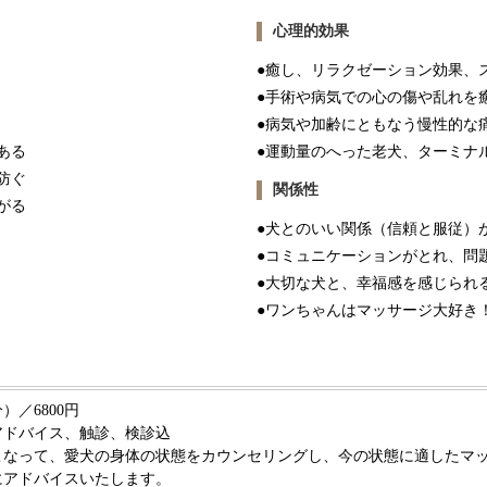
心理的効果
●癒し、リラクゼーション効果、
●手術や病気での心の傷や乱れを
●病気や加齢にともなう慢性的な
ある
●運動量のへった老犬、ターミナ
防ぐ
関係性
がる
●犬とのいい関係（信頼と服従）
●コミュニケーションがとれ、問
●大切な犬と、幸福感を感じられ
●ワンちゃんはマッサージ大好き
）／6800円
アドバイス、触診、検診込
こなって、愛犬の身体の状態をカウンセリングし、今の状態に適したマ
にアドバイスいたします。