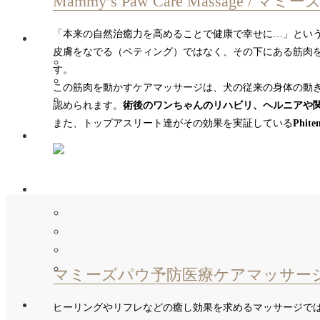
Mammy’s Paw Care Massage 
「本来の自然治癒力を高めることで健康で幸せに…」とい
皮膚をなでる（ペティング）ではなく、その下にある筋肉
す。
この筋肉を動かすケアマッサージは、犬の従来の身体の動
認められます。
術後のワンちゃんのリハビリ、ヘルニアや
また、トップアスリート達がその効果を実証している
Ph
マミーズパウ予防医療ケアマッサー
ヒーリングやリフレなどの癒し効果を求めるマッサージで