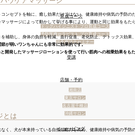
/ マミーズパウケアマッサージ
うコンセプトを軸に、癒し効果だけではない、健康維持や病気の予防の
育成コース
をマッサージによって動かして挙げる事により、運動と同じ効果をもた
ドッグハイジニスト プロ育成コース
予防医療セラピスト プロ育成コース
きを補助し、身体の負担を軽減、血行促進、老化防止、デトックス効果、
温灸療法士セミナー
関節が弱いワンちゃんにも非常に効果的です。
itenと開発したマッサージローションを使って行い筋肉への相乗効果を
受講
店舗・予約
湘南店
東京サロン
名古屋千種店
沖縄サロン
ジとは
ショッピング
はなく、犬が本来持っている自然治癒力を高め、健康維持や病気の予防