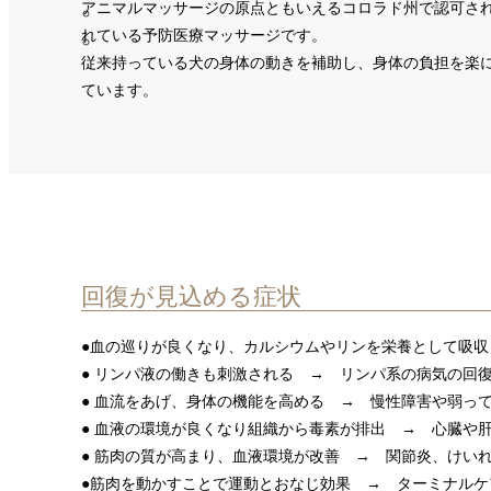
アニマルマッサージの原点ともいえるコロラド州で認可さ
れている予防医療マッサージです。
従来持っている犬の身体の動きを補助し、身体の負担を楽
ています。
回復が見込める症状
●血の巡りが良くなり、カルシウムやリンを栄養として吸
● リンパ液の働きも刺激される → リンパ系の病気の回
● 血流をあげ、身体の機能を高める → 慢性障害や弱っ
● 血液の環境が良くなり組織から毒素が排出 → 心臓や
● 筋肉の質が高まり、血液環境が改善 → 関節炎、けい
●筋肉を動かすことで運動とおなじ効果 → ターミナルケ