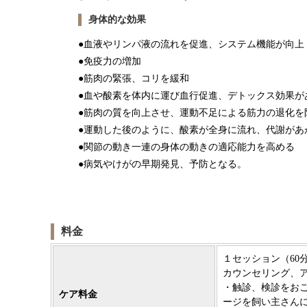
身体的な効果
●血液やリンパ液の流れを促進、システム機能が向上
●免疫力の増加
●筋肉の緊張、コリを緩和
●血や酸素を体内に運び血行促進、デトックス効果が
●筋肉の質を向上させ、運動不足による筋力の退化を
●運動した後のように、酸素が全身に流れ、代謝があ
●関節の動き一連の身体の動きの適応能力を高める
●病気やけがの早期発見、予防となる。
料金
１セッション（60分
カウンセリング、
・触診、検診をお
ケア料金
ージを飼い主さん