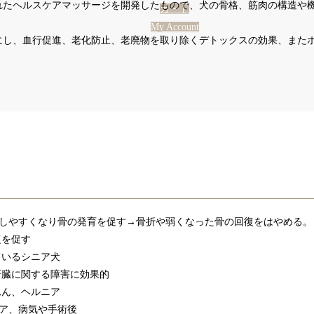
れたヘルスケアマッサージを開発したもので、犬の骨格、筋肉の構造や
カート
My Account
にし、血行促進、老化防止、老廃物を取り除くデトックスの効果、また
収しやすくなり骨の発育を促す→骨折や弱くなった骨の回復をはやめる。
復を促す
ているシニア犬
肝臓に関する障害に効果的
れん、ヘルニア
ア、病気や手術後