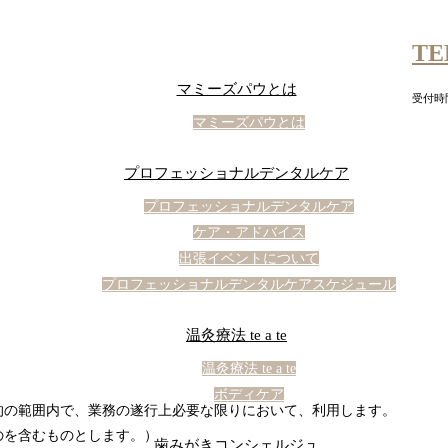
TE
マミーズパウとは
受付時間
マミーズパウとは
プロフェッショナルデンタルケア
プロフェッショナルデンタルケア
ケア・アドバイス
出張イベントについて
プロフェッショナルデンタルケアスケジュール
温灸療法 te a te
温灸療法 te a te
ボディケア
的の範囲内で、業務の遂行上必要な限りにおいて、利用します。
のを含むものとします。）
歯みがきコンシェルジュ