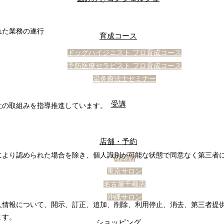
れた業務の遂行
育成コース
ドッグハイジニスト プロ育成コース
予防医療セラピスト プロ育成コース
温灸療法士セミナー
受講
社の取組みを指導推進しています。
店舗・予約
により認められた場合を除き、個人識別が可能な状態で同意なく第三者
湘南店
東京サロン
名古屋千種店
沖縄サロン
人情報について、開示、訂正、追加、削除、利用停止、消去、第三者提
ます。
ショッピング