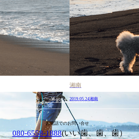
湘南
2019.05.24
湘南
ご予約はこちらから
お電話でのお問い合せ
080-6558-1888
(いい歯、歯、歯）