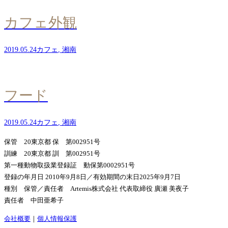
カフェ外観
2019.05.24
カフェ
,
湘南
フード
2019.05.24
カフェ
,
湘南
保管 20東京都 保 第002951号
訓練 20東京都 訓 第002951号
第一種動物取扱業登録証 動保第0002951号
登録の年月日 2010年9月8日／有効期間の末日2025年9月7日
種別 保管／責任者 Artemis株式会社 代表取締役 廣瀬 美夜子
責任者 中田亜希子
会社概要
｜
個人情報保護