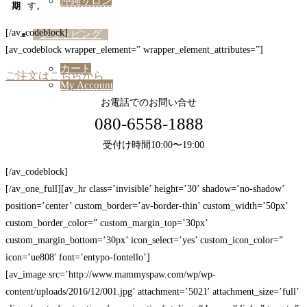
沖縄サロン
期
す。
[/av_codeblock]
ショッピング
[av_codeblock wrapper_element=” wrapper_element_attributes=”]
カート
ご注文はこちらから
My Account
お電話でのお問い合せ
080-6558-1888
受付け時間10:00〜19:00
[/av_codeblock]
[/av_one_full][av_hr class=’invisible’ height=’30’ shadow=’no-shadow’
position=’center’ custom_border=’av-border-thin’ custom_width=’50px’
custom_border_color=” custom_margin_top=’30px’
custom_margin_bottom=’30px’ icon_select=’yes’ custom_icon_color=”
icon=’ue808′ font=’entypo-fontello’]
[av_image src=’http://www.mammyspaw.com/wp/wp-
content/uploads/2016/12/001.jpg’ attachment=’5021′ attachment_size=’full’