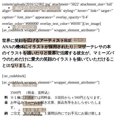
content/uploads/2016/12/002.jpg’ attachment=’5022′ attachment_size=’full’
歯みがきコンシェルジュ
align=’center’ animation=’no-animation’ styling=” hover=” link=” target=”
caption=” font_size=” appearance=” overlay_opacity=’0.4′
overlay_color=’#000000′ overlay_text_color=’#ffffff’][/av_image]
育成コース
[av_codeblock wrapper_element=” wrapper_element_attributes=”]
ドッグハイジニスト プロ育成コース
世界に笑顔を広げるアーティストRIE
予防医療セラピスト プロ育成コース
ANAの機体にイラストが採用されたり、マザーテレサの本
温灸療法士セミナー
のイラストを描いたりと世界で活躍する彼女が、マミーズパ
ウのためだけに愛犬の笑顔のイラストを描いていただけるこ
受講
とになりました。
[/av_codeblock]
[av_codeblock wrapper_element=” wrapper_element_attributes=”]
店舗・予約
3500円 （税金、送料込）
湘南店
料
※１枚に２頭までは同料金、３頭目から＋500円となります。
金
お申込みフォームが届き次第、振込先等をおしらせいたしま
東京サロン
す。
名古屋千種店
納
ご注文、振込確認後、１週間以内にでお手元にお届け致しま