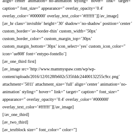
align=’center’ animation=’no-animation’ styling=” hover=” link=” target=”
caption=” font_size=” appearance=” overlay_opacity=’0.4′
overlay_color=’#000000′ overlay_text_color=’#ffffff’][/av_image]
[av_hr class=’invisible’ height=’30’ shadow=’no-shadow’ position=’center’
custom_border=’av-border-thin’ custom_width=’50px’
custom_border_color=” custom_margin_top=’30px’
custom_margin_bottom=’30px’ icon_select=’yes’ custom_icon_color=”
icon=’ue808′ font=’entypo-fontello’]
[av_one_third first]
[av_image src=’http://www.mammyspaw.com/wp/wp-
content/uploads/2016/12/0128fb602c535fddc24400132255c9cc.png’
attachment=’5011′ attachment_size=’full’ align=’center’ animation=’no-
animation’ styling=” hover=” link=” target=” caption=” font_size=”
appearance=” overlay_opacity=’0.4′ overlay_color=’#000000′
overlay_text_color=’#ffffff’][/av_image]
[/av_one_third]
[av_two_third]
[av_textblock size=” font_color=” color=”]