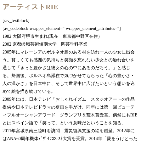
アーティストRIE
[/av_textblock]
[av_codeblock wrapper_element=” wrapper_element_attributes=”]
1982 大阪府堺市生まれ(現在 東京都中野区在住）
2002 京都嵯峨芸術短期大学 陶芸学科卒業
2005年にマレーシアのボルネオ島のある村を訪れ一人の少女に出会
う。貧しくても感謝の気持ちと笑顔を忘れない少女との触れ合いを
通して「きっと豊かさは彼女の心の中にあるのだろう。」と感じ
る。帰国後、ボルネオ島滞在で気づかせてもらった「心の豊かさ・
人の温かさ」を日本中に、そして世界中に広げたいという想いを込
めて絵を描き続けている。
2009年には、日本テレビ「おしゃれイズム」スタジオアートの作品
提供や日本テレビドラマの壁画を手がけ、同年には第一回ビューテ
ィフルオーシャンアワード グランプリ＆荒木賞受賞。偶然にもRIE
とはスペイン語で「笑って」という意味だということを知る。
2011年宮城県南三陸町を訪問 震災復興支援の絵を贈呈。2012年に
はANA60周年機体ﾃﾞｻﾞｲﾝｺﾝﾃｽﾄ大賞を受賞。2014年「愛をうけとった