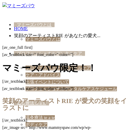
マミーズパウとは
HOME
笑顔のアーティストRIE があなたの愛犬...
マミーズパウとは
[av_one_full first]
プロフェッショナルデンタルケア
[av_textblock size=” font_color=” color=”]
マミーズパウ限定！！
プロフェッショナルデンタルケア
ケア・アドバイス
[/av_textblock]
出張イベントについて
[av_textblock size=” font_color=” color=”]
プロフェッショナルデンタルケアスケジュール
笑顔のアーティストRIE が愛犬の笑顔をイ
温灸療法 te a te
ラストに
温灸療法 te a te
[/av_textblock]
ボディケア
[av_image src=’http://www.mammyspaw.com/wp/wp-