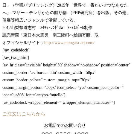
日」（学研パブリッシング）2015年「世界で一番たいせつなあなた
へ」-マザー・テレサからの贈り物-（PHP研究所）を出版。その他、
個展等幅広いジャンルで活躍している。
2012山梨県道志村 ﾈｲﾁｬｰﾗﾝﾄﾞｵﾑ ﾄｰﾃﾑﾎﾟｰﾙ制作
読売新聞「東日本大震災 南三陸町へ絵画寄贈」取
オフィシャルサイト：
http://www.mongara-art.com/
[/av_codeblock]
[/av_two_third]
[av_hr class=’invisible’ height=’30’ shadow=’no-shadow’ position=’center’
custom_border=’av-border-thin’ custom_width=’50px’
custom_border_color=” custom_margin_top=’30px’
custom_margin_bottom=’30px’ icon_select=’yes’ custom_icon_color=”
icon=’ue808′ font=’entypo-fontello’]
[av_codeblock wrapper_element=” wrapper_element_attributes=”]
ご注文はこちらから
お電話でのお問い合せ