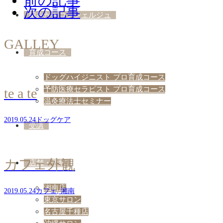
前の記事
次の記事
歯みがきコンシェルジュ
GALLEY
育成コース
ドッグハイジニスト プロ育成コース
予防医療セラピスト プロ育成コース
te a te
温灸療法士セミナー
2019.05.24
ドッグケア
受講
カフェ外観
店舗・予約
湘南店
2019.05.24
カフェ
,
湘南
東京サロン
名古屋千種店