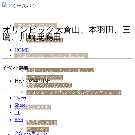
マミーズパウとは
オリンピック大倉山、本羽田、三
鷹、川崎鹿嶋田
マミーズパウとは
HOME
プロフェッショナルデンタルケア
イベント詳細
プロフェッショナルデンタルケア
ケア・アドバイス
日付:
2023年7月8日
出張イベントについて
プロフェッショナルデンタルケアスケジュール
Tweet
Share
温灸療法 te a te
+1
RSS
温灸療法 te a te
ボディケア