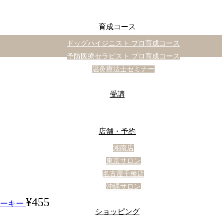
育成コース
ドッグハイジニスト プロ育成コース
予防医療セラピスト プロ育成コース
温灸療法士セミナー
受講
店舗・予約
湘南店
東京サロン
名古屋千種店
沖縄サロン
¥
455
ーキー
ショッピング