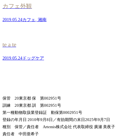
カフェ外観
2019.05.24
カフェ
,
湘南
te a te
2019.05.24
ドッグケア
保管 20東京都 保 第002951号
訓練 20東京都 訓 第002951号
第一種動物取扱業登録証 動保第0002951号
登録の年月日 2010年9月8日／有効期間の末日2025年9月7日
種別 保管／責任者 Artemis株式会社 代表取締役 廣瀬 美夜子
責任者 中田亜希子